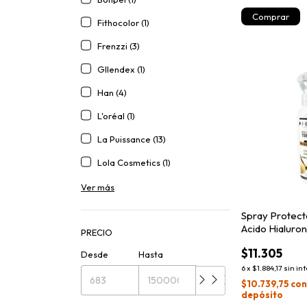
Fithocolor (1)
Frenzzi (3)
Gllendex (1)
Han (4)
L'oréal (1)
La Puissance (13)
Lola Cosmetics (1)
Ver más
Spray Protect
Acido Hialuro
PRECIO
$11.305
Desde
Hasta
6
x
$1.884,17
sin in
$10.739,75
co
depósito