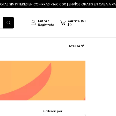
 SIN INTERÉS EN COMPRAS +$60.000 | ENVÍOS GRATIS EN CABA A PARTIR 
Entrá
/
Carrito
(
0
)
Registráte
$0
AYUDA 🧡
Ordenar por