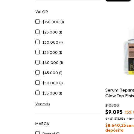
VALOR
$150.000 (1)
$25.000 (1)
$30.000 (1)
$35.000 (1)
$40.000 (1)
$45.000 (1)
$50.000 (1)
Serum Repara
$55.000 (1)
Glow Top Fini
Ver más
$10.700
$9.095
15
%
6
x
$1.515,83
sin in
MARCA
$8.640,25
con
depósito
Bonpel (1)