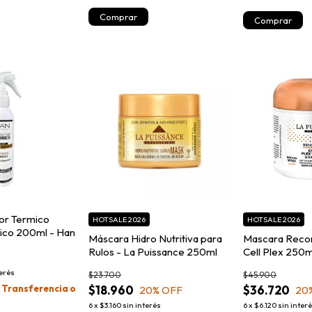
Comprar
or Termico
HOTSALE 2026
HOTSALE 2026
nico 200ml - Han
Máscara Hidro Nutritiva para
Mascara Recon
Rulos - La Puissance 250ml
Cell Plex 250m
terés
$23.700
$45.900
n
Transferencia o
$18.960
$36.720
20
% OFF
20
6
x
$3.160
sin interés
6
x
$6.120
sin inter