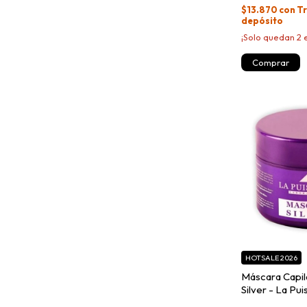
$13.870
con
Tr
depósito
¡Solo quedan
2
e
HOTSALE 2026
Máscara Capil
Silver - La P