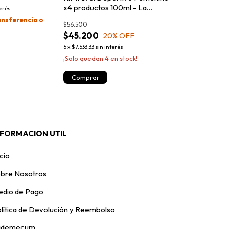
x4 productos 100ml - La
terés
Puissance
nsferencia o
$56.500
$45.200
20
% OFF
6
x
$7.533,33
sin interés
¡Solo quedan
4
en stock!
NFORMACION UTIL
icio
bre Nosotros
dio de Pago
lítica de Devolución y Reembolso
ademecum