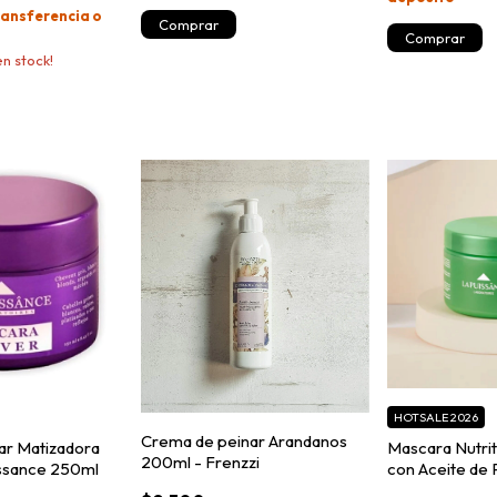
ansferencia o
n stock!
HOTSALE 2026
Crema de peinar Arandanos
ar Matizadora
Mascara Nutri
200ml - Frenzzi
uissance 250ml
con Aceite de P
300ml - La Pu