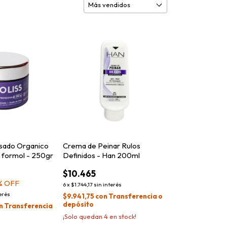
isado Organico
Crema de Peinar Rulos
n formol - 250gr
Definidos - Han 200ml
$10.465
% OFF
6
x
$1.744,17
sin interés
terés
$9.941,75
con
Transferencia o
depósito
n
Transferencia
¡Solo quedan
4
en stock!