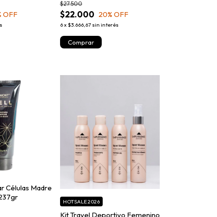
$27.500
$22.000
% OFF
20
% OFF
és
6
x
$3.666,67
sin interés
ar Células Madre
 237gr
HOTSALE 2026
Kit Travel Deportivo Femenino