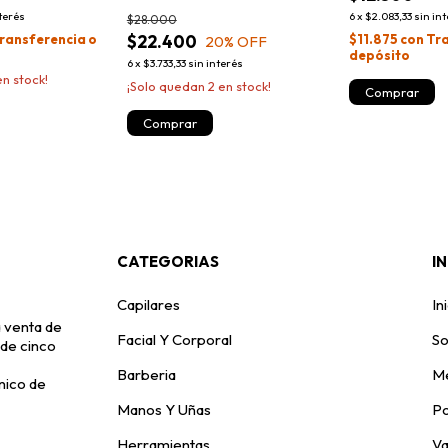
nterés
6
x
$2.083,33
sin in
$28.000
ransferencia o
$22.400
$11.875
con
Tra
20
% OFF
depósito
6
x
$3.733,33
sin interés
n stock!
¡Solo quedan
2
en stock!
CATEGORIAS
I
Capilares
In
 venta de
Facial Y Corporal
So
 de cinco
Barberia
Me
nico de
Manos Y Uñas
Po
Herramientas
V