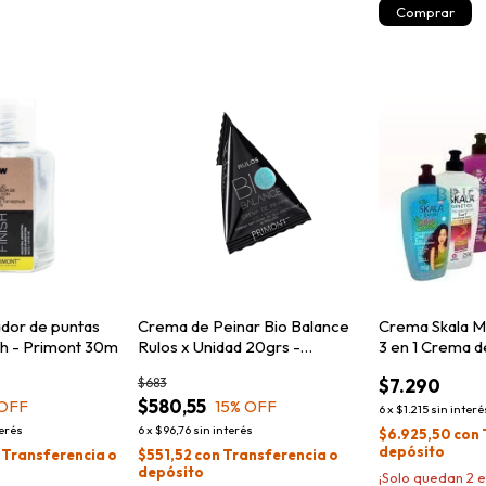
dor de puntas
Crema de Peinar Bio Balance
Crema Skala 
sh - Primont 30m
Rulos x Unidad 20grs -
3 en 1 Crema 
Primont
$683
$7.290
$580,55
 OFF
15
% OFF
6
x
$1.215
sin interé
terés
6
x
$96,76
sin interés
$6.925,50
con
depósito
Transferencia o
$551,52
con
Transferencia o
depósito
¡Solo quedan
2
e