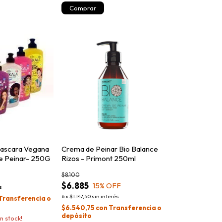
Mascara Vegana
Crema de Peinar Bio Balance
de Peinar- 250G
Rizos - Primont 250ml
$8.100
$6.885
15
% OFF
s
6
x
$1.147,50
sin interés
Transferencia o
$6.540,75
con
Transferencia o
depósito
n stock!