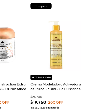
HOTSALE 2026
struction Extra
Crema Modeladora Activadora
l - La Puissance
de Rulos 250ml - La Puissance
$24.700
$19.760
% OFF
20
% OFF
és
6
x
$3.293,33
sin interés