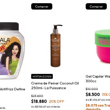
Gel Capilar Wa
HOTSALE 2026
300cc
Crema de Peinar Coconut Oil
250ml- La Puissance
 Antifrizz Define
$10.000
$8.500
15
% 
$23.600
6
x
$1.416,67
sin int
$18.880
20
% OFF
$8.075
con
Tra
6
x
$3.146,67
sin interés
terés
depósito