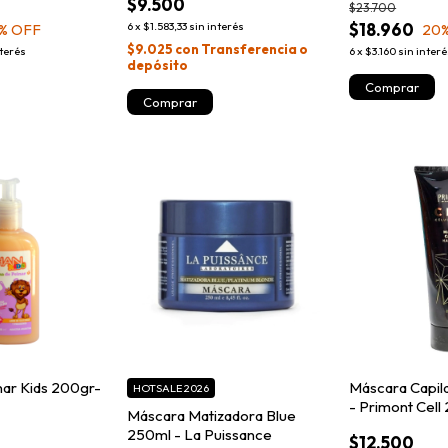
$9.500
$23.700
$18.960
6
x
$1.583,33
sin interés
% OFF
20
$9.025
con
Transferencia o
nterés
6
x
$3.160
sin inter
depósito
ar Kids 200gr-
Máscara Capil
HOTSALE 2026
- Primont Cell
Máscara Matizadora Blue
250ml - La Puissance
$12.500