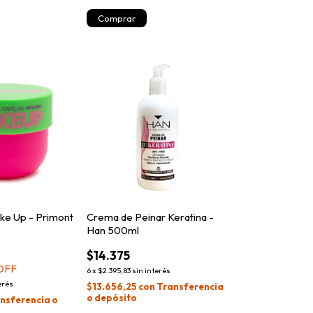
ke Up - Primont
Crema de Peinar Keratina -
Han 500ml
$14.375
OFF
6
x
$2.395,83
sin interés
erés
$13.656,25
con
Transferencia
o depósito
nsferencia o