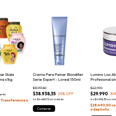
ar Skala
Crema Para Peinar Blondifier
Lumino Liss Al
na x1kg
Serie Expert - Loreal 150ml
Profesional si
$51.917,80
$42.990
$38.938,35
$29.990
25
% OFF
30
terés
6
x
$6.489,73
sin interés
6
x
$4.998,33
sin in
n
Transferencia o
$28.490,50
co
o depósito