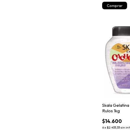
Skala Gelatina
Rulos 1kg
$14.600
6
x
$2.433,33
sin in