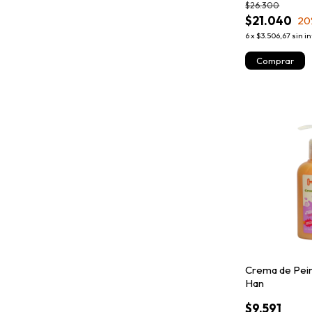
$26.300
$21.040
20
6
x
$3.506,67
sin i
Crema de Pein
Han
$9.591