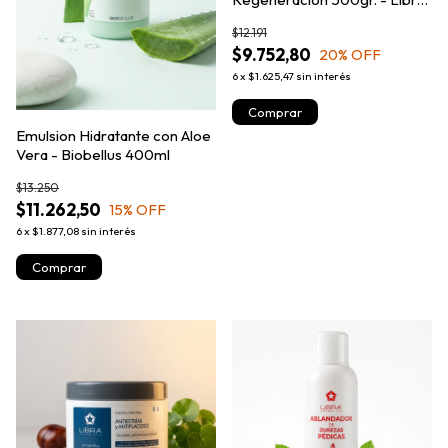
Cosmetica
$12.191
$9.752,80
20
% OFF
6
x
$1.625,47
sin interés
Emulsion Hidratante con Aloe
Vera - Biobellus 400ml
$13.250
$11.262,50
15
% OFF
6
x
$1.877,08
sin interés