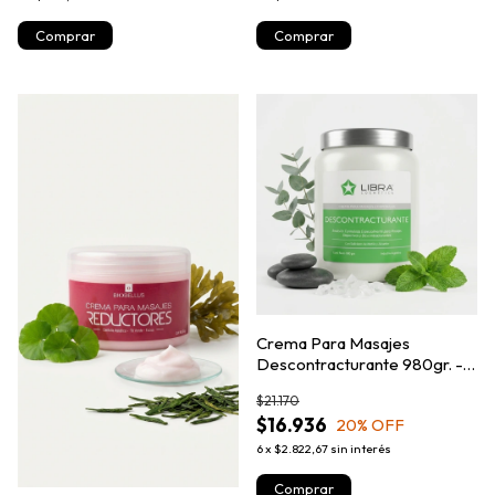
Crema Para Masajes
Descontracturante 980gr. -
Libra Cosmetica
$21.170
$16.936
20
% OFF
6
x
$2.822,67
sin interés