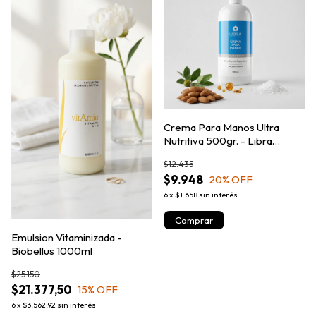
Crema Para Manos Ultra
Nutritiva 500gr. - Libra
Cosmetica
$12.435
$9.948
20
% OFF
6
x
$1.658
sin interés
Emulsion Vitaminizada -
Biobellus 1000ml
$25.150
$21.377,50
15
% OFF
6
x
$3.562,92
sin interés