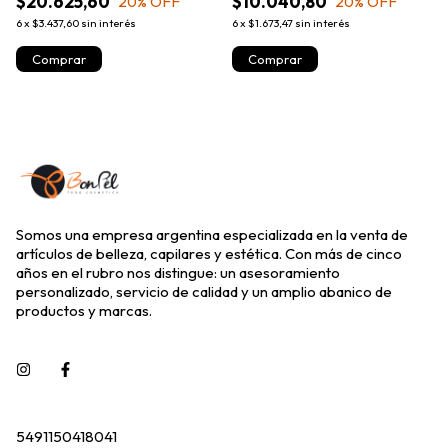
$20.625,60
$10.040,80
20
% OFF
20
% OFF
6
x
$3.437,60
sin interés
6
x
$1.673,47
sin interés
Somos una empresa argentina especializada en la venta de
artículos de belleza, capilares y estética. Con más de cinco
años en el rubro nos distingue: un asesoramiento
personalizado, servicio de calidad y un amplio abanico de
productos y marcas.
5491150418041