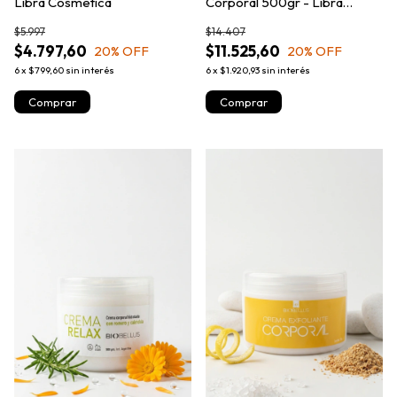
Libra Cosmetica
Corporal 500gr - Libra
Cosmetica
$5.997
$14.407
$4.797,60
$11.525,60
20
% OFF
20
% OFF
6
x
$799,60
sin interés
6
x
$1.920,93
sin interés