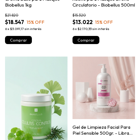
Biobellus 1kg
Circulatorio - Biobellus 500ml
$21.820
$15.320
$18.547
$13.022
15
% OFF
15
% OFF
6
x
$3.091,17
sin interés
6
x
$2.170,33
sin interés
Gel de Limpieza Facial Para
Piel Sensible 500gr. - Libra
Cosmetica