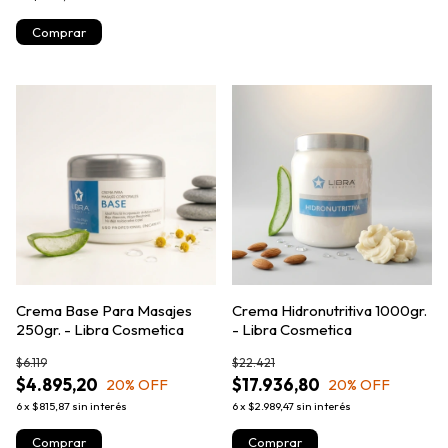
Crema Base Para Masajes
Crema Hidronutritiva 1000gr.
250gr. - Libra Cosmetica
- Libra Cosmetica
$6.119
$22.421
$4.895,20
$17.936,80
20
% OFF
20
% OFF
6
x
$815,87
sin interés
6
x
$2.989,47
sin interés