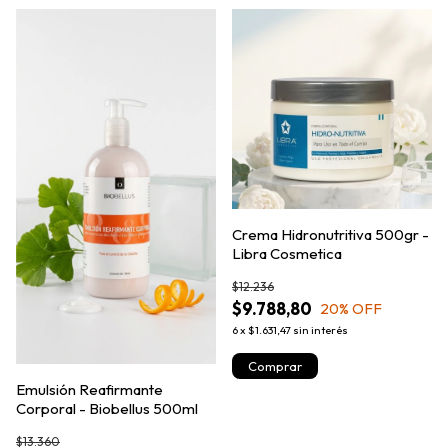
Crema Hidronutritiva 500gr -
Libra Cosmetica
$12.236
$9.788,80
20
% OFF
6
x
$1.631,47
sin interés
Emulsión Reafirmante
Corporal - Biobellus 500ml
$13.360