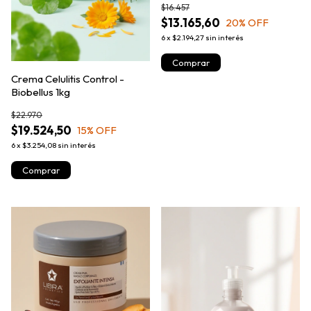
$16.457
$13.165,60
20
% OFF
6
x
$2.194,27
sin interés
Crema Celulitis Control -
Biobellus 1kg
$22.970
$19.524,50
15
% OFF
6
x
$3.254,08
sin interés