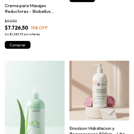
Crema para Masajes
Reductores - Biobellus
250grs
$9.090
$7.726,50
15
% OFF
6
x
$1.287,75
sin interés
Emulsion Hidratacion y
Regeneracion 500gr. - Libra