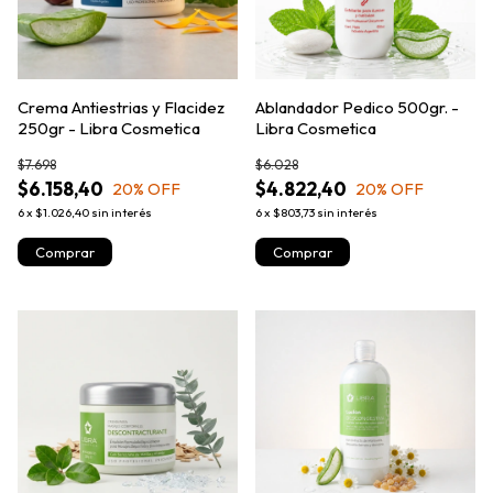
Crema Antiestrias y Flacidez
Ablandador Pedico 500gr. -
250gr - Libra Cosmetica
Libra Cosmetica
$7.698
$6.028
$6.158,40
$4.822,40
20
% OFF
20
% OFF
6
x
$1.026,40
sin interés
6
x
$803,73
sin interés