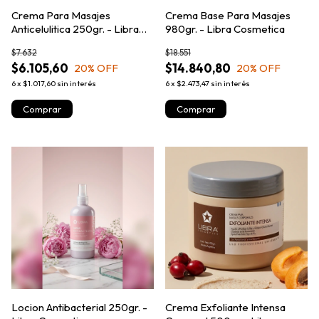
Crema Para Masajes
Crema Base Para Masajes
Anticelulitica 250gr. - Libra
980gr. - Libra Cosmetica
Cosmetica
$7.632
$18.551
$6.105,60
$14.840,80
20
% OFF
20
% OFF
6
x
$1.017,60
sin interés
6
x
$2.473,47
sin interés
Locion Antibacterial 250gr. -
Crema Exfoliante Intensa