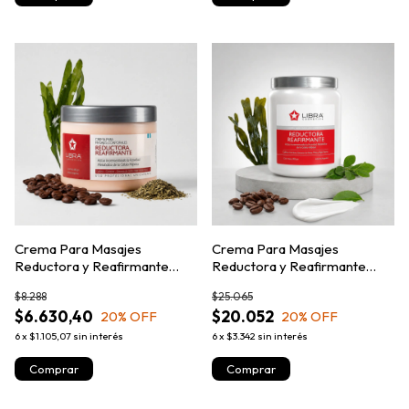
Crema Para Masajes
Crema Para Masajes
Reductora y Reafirmante
Reductora y Reafirmante
250gr. - Libra Cosmetica
980gr - Libra Cosmetica
$8.288
$25.065
$6.630,40
$20.052
20
% OFF
20
% OFF
6
x
$1.105,07
sin interés
6
x
$3.342
sin interés