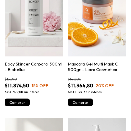
Body Skincer Corporal 300ml
Mascara Gel Multi Mask C
- Biobellus
500gr. - Libra Cosmetica
$13.970
$14.206
$11.874,50
$11.364,80
15
% OFF
20
% OFF
6
x
$1.979,08
sin interés
6
x
$1.894,13
sin interés