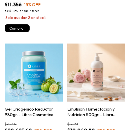
$11.356
15
% OFF
6
x
$1.892,67
sin interés
¡Solo quedan
2
en stock!
Gel Criogenico Reductor
Emulsion Humectacion y
980gr. - Libra Cosmetica
Nutricion 500gr. - Libra
Cosmetica
$25.782
$12.551