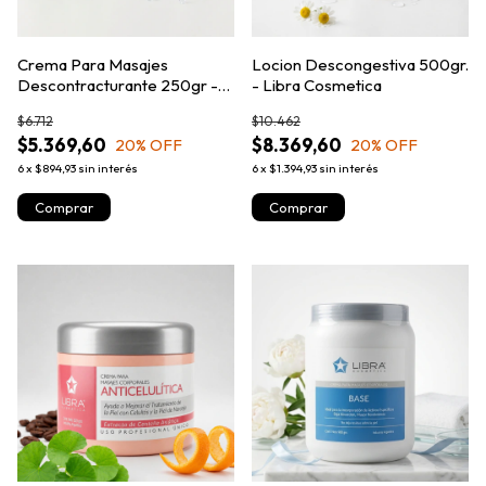
Crema Para Masajes
Locion Descongestiva 500gr.
Descontracturante 250gr -
- Libra Cosmetica
Libra Cosmetica
$6.712
$10.462
$5.369,60
$8.369,60
20
% OFF
20
% OFF
6
x
$894,93
sin interés
6
x
$1.394,93
sin interés