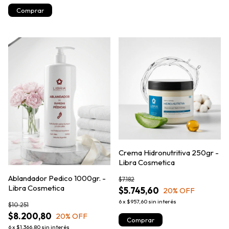
Crema Hidronutritiva 250gr -
Libra Cosmetica
Ablandador Pedico 1000gr. -
$7.182
Libra Cosmetica
$5.745,60
20
% OFF
6
x
$957,60
sin interés
$10.251
$8.200,80
20
% OFF
6
x
$1.366,80
sin interés