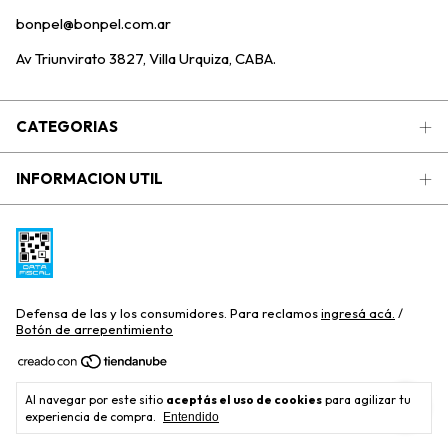
bonpel@bonpel.com.ar
Av Triunvirato 3827, Villa Urquiza, CABA.
CATEGORIAS
INFORMACION UTIL
Defensa de las y los consumidores. Para reclamos
ingresá acá.
/
Botón de arrepentimiento
Copyright Bonpel Distribuidora S.R.L - 2026. Todos los derechos
Al navegar por este sitio
aceptás el uso de cookies
para agilizar tu
reservados.
experiencia de compra.
Entendido