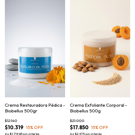
Crema Restauradora Pédica -
Crema Exfoliante Corporal -
Biobellus 500gr
Biobellus 500g
$12.140
$21.000
$10.319
$17.850
15
% OFF
15
% OFF
6
x
$1.719,83
sin interés
6
x
$2.975
sin interés