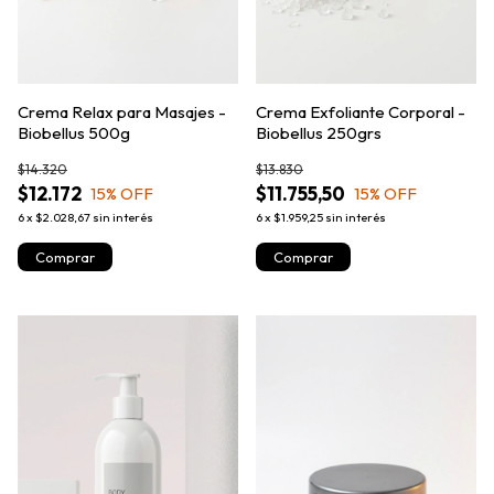
Crema Relax para Masajes -
Crema Exfoliante Corporal -
Biobellus 500g
Biobellus 250grs
$14.320
$13.830
$12.172
$11.755,50
15
% OFF
15
% OFF
6
x
$2.028,67
sin interés
6
x
$1.959,25
sin interés