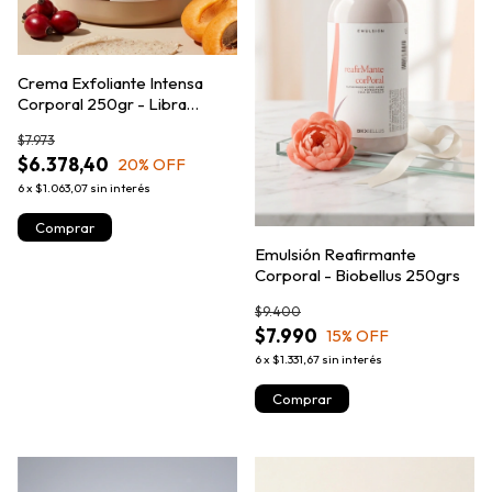
Crema Exfoliante Intensa
Corporal 250gr - Libra
Cosmetica
$7.973
$6.378,40
20
% OFF
6
x
$1.063,07
sin interés
Emulsión Reafirmante
Corporal - Biobellus 250grs
$9.400
$7.990
15
% OFF
6
x
$1.331,67
sin interés