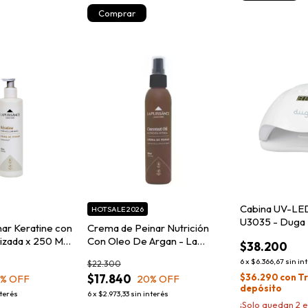
Cabina UV-LE
HOTSALE 2026
U3035 - Duga
ar Keratine con
Crema de Peinar Nutrición
lizada x 250 ML.
Con Oleo De Argan - La
$38.200
Puissance 250ml
6
x
$6.366,67
sin in
$22.300
$17.840
$36.290
con
Tr
0
% OFF
20
% OFF
depósito
nterés
6
x
$2.973,33
sin interés
¡Solo quedan
2
e