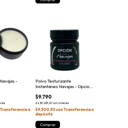
Navajas -
Polvo Texturizante
Instantaneo Navajas - Opcion
15gr
$9.790
erés
6
x
$1.631,67
sin interés
Transferencia o
$9.300,50
con
Transferencia o
depósito