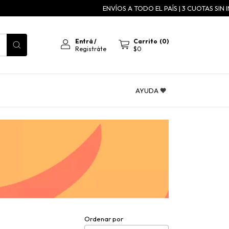
ENVÍOS A TODO EL PAÍS | 3 CUOTAS SIN INTE
Entrá
/
Carrito
(
0
)
Registráte
$0
AYUDA 🧡
Ordenar por