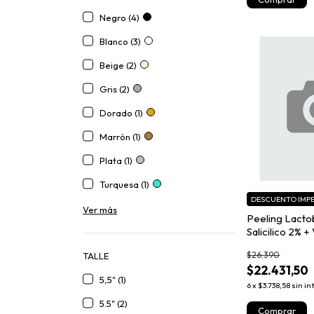
Negro (4)
Blanco (3)
Beige (2)
Gris (2)
Dorado (1)
Marrón (1)
Plata (1)
Turquesa (1)
DESCUENTO IMPE
Ver más
Peeling Lacto
Salicilico 2% +
Icono Group 
$26.390
TALLE
$22.431,50
5,5" (1)
6
x
$3.738,58
sin in
5.5" (2)