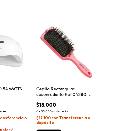
D 54 WATTS
Cepillo Rectangular
desenredante Ref.04280 -
Eurostil
$18.000
terés
6
x
$3.000
sin interés
ansferencia o
$17.100
con
Transferencia o
depósito
n stock!