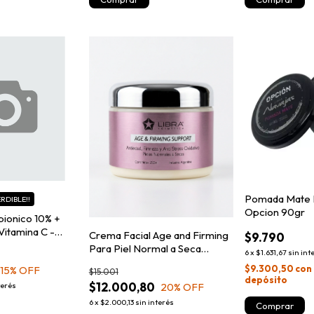
Pomada Mate 
RDIBLE!!
Opcion 90gr
bionico 10% +
 Vitamina C -
Crema Facial Age and Firming
$9.790
20ml
Para Piel Normal a Seca
6
x
$1.631,67
sin int
250gr. Libra Cosmetica
$9.300,50
con
15
% OFF
$15.001
depósito
$12.000,80
20
% OFF
terés
6
x
$2.000,13
sin interés